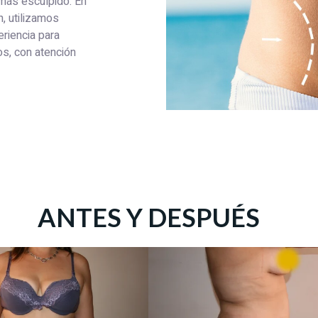
 más esculpido. En
n, utilizamos
riencia para
os, con atención
ANTES Y DESPUÉS